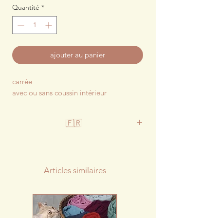
Quantité
*
ajouter au panier
carrée
avec ou sans coussin intérieur
🇫🇷
Le retour du velours à côtes larges
Une valeur sûre
Housse portefeuille facilement
Articles similaires
déhoussable
Lavable à 30°