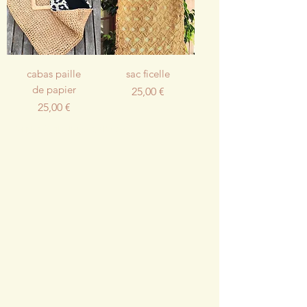
cabas paille
sac ficelle
de papier
Prix
25,00 €
Prix
25,00 €
Pour les détails
cliquez sur l'image