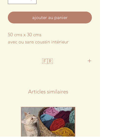
ajouter au panier
50 cms x 30 cms
avec ou sans coussin intérieur
🇫🇷
100% coton imprimé fond bleu
Housse portefeuille facilement
déhoussable
Articles similaires
Lavable à 40°