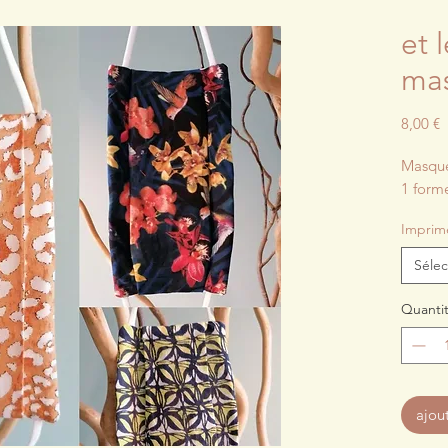
et l
mas
P
8,00 €
Masque
1 form
Imprim
Sélec
Quanti
ajou