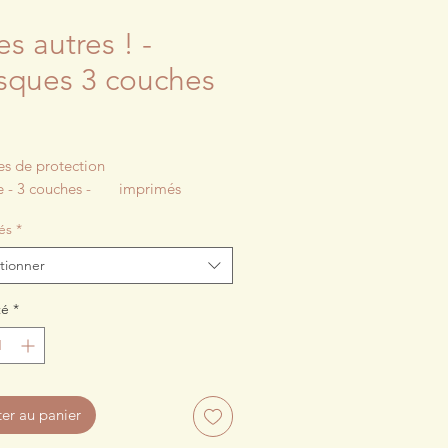
es autres ! -
ques 3 couches
rix
s de protection
e - 3 couches - imprimés
és
*
tionner
té
*
ter au panier