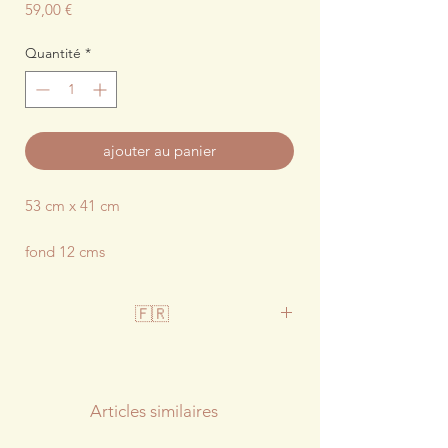
Prix
59,00 €
Quantité
*
ajouter au panier
53 cm x 41 cm
fond 12 cms
🇫🇷
Changez de sac selon votre humeur !
une face lin et viscose
Articles similaires
l'autre 100% coton